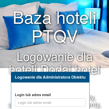
Baza hoteli
PTQV
Logowanie dla
hoteli
Dodaj hotel
za darmo
Logowanie dla Administratora Obiektu
hotele, motele, pensjonaty,
Login lub adres email
zajazdy, hostele, apartamenty,